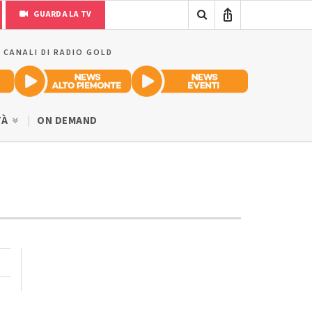
GUARDA LA TV
I CANALI DI RADIO GOLD
TÀ
ON DEMAND