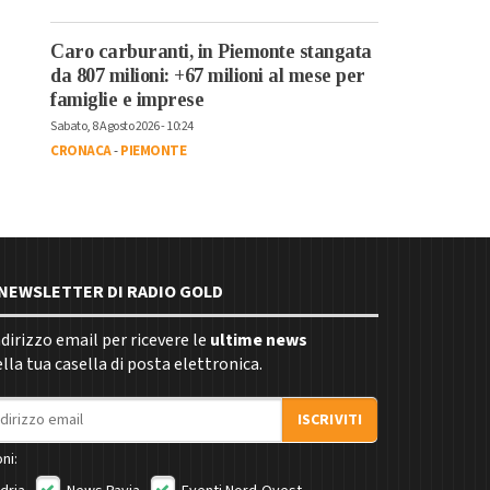
Caro carburanti, in Piemonte stangata
da 807 milioni: +67 milioni al mese per
famiglie e imprese
Sabato, 8 Agosto 2026 - 10:24
CRONACA
-
PIEMONTE
E NEWSLETTER DI RADIO GOLD
indirizzo email per ricevere le
ultime news
la tua casella di posta elettronica.
ISCRIVITI
ni: