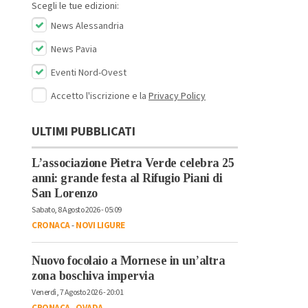
Scegli le tue edizioni:
News Alessandria
News Pavia
Eventi Nord-Ovest
Accetto l'iscrizione e la
Privacy Policy
ULTIMI PUBBLICATI
L’associazione Pietra Verde celebra 25
anni: grande festa al Rifugio Piani di
San Lorenzo
Sabato, 8 Agosto 2026 - 05:09
CRONACA
-
NOVI LIGURE
Nuovo focolaio a Mornese in un’altra
zona boschiva impervia
Venerdì, 7 Agosto 2026 - 20:01
CRONACA
-
OVADA