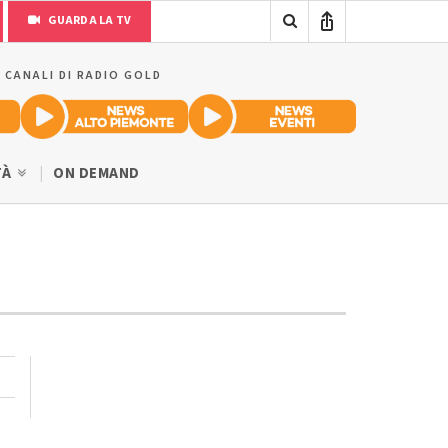
GUARDA LA TV
I CANALI DI RADIO GOLD
TÀ
ON DEMAND