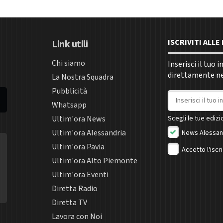
ISCRIVITI ALL
Link utili
Chi siamo
Inserisci il tuo 
direttamente nel
La Nostra Squadra
Pubblicità
Indirizzo email
Whatsapp
Ultim'ora News
Scegli le tue edizio
Ultim'ora Alessandria
News Alessan
Ultim'ora Pavia
Accetto l'iscr
Ultim'ora Alto Piemonte
Ultim'ora Eventi
Diretta Radio
Diretta TV
Lavora con Noi