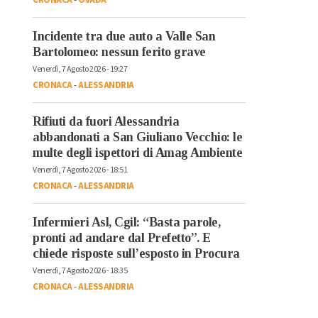
Incidente tra due auto a Valle San
Bartolomeo: nessun ferito grave
Venerdì, 7 Agosto 2026 - 19:27
CRONACA
-
ALESSANDRIA
Rifiuti da fuori Alessandria
abbandonati a San Giuliano Vecchio: le
multe degli ispettori di Amag Ambiente
Venerdì, 7 Agosto 2026 - 18:51
CRONACA
-
ALESSANDRIA
Infermieri Asl, Cgil: “Basta parole,
pronti ad andare dal Prefetto”. E
chiede risposte sull’esposto in Procura
Venerdì, 7 Agosto 2026 - 18:35
CRONACA
-
ALESSANDRIA