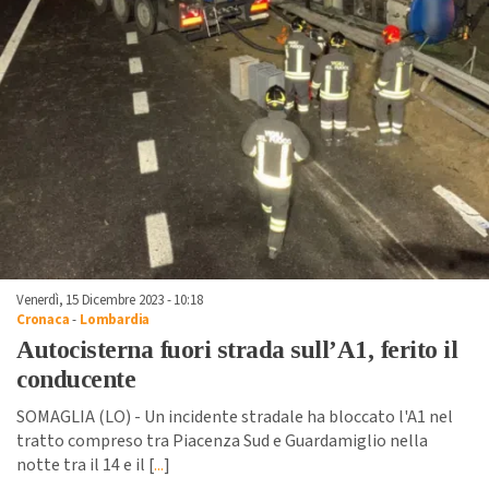
Venerdì, 15 Dicembre 2023 - 10:18
Cronaca
-
Lombardia
Autocisterna fuori strada sull’A1, ferito il
conducente
SOMAGLIA (LO) - Un incidente stradale ha bloccato l'A1 nel
tratto compreso tra Piacenza Sud e Guardamiglio nella
notte tra il 14 e il [
...
]