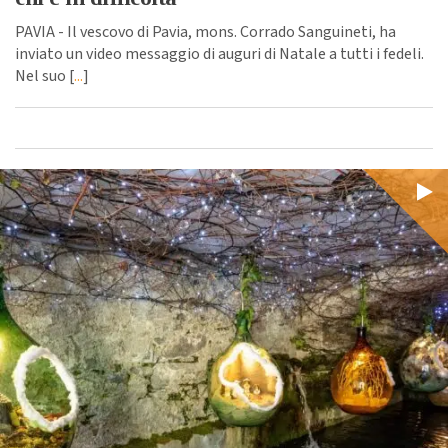
PAVIA - Il vescovo di Pavia, mons. Corrado Sanguineti, ha
inviato un video messaggio di auguri di Natale a tutti i fedeli.
Nel suo [
...
]