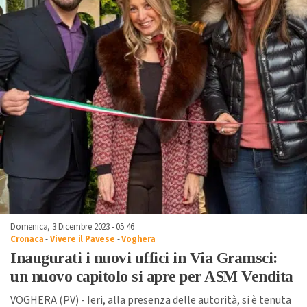
Domenica, 3 Dicembre 2023 - 05:46
Cronaca
-
Vivere il Pavese
-
Voghera
Inaugurati i nuovi uffici in Via Gramsci:
un nuovo capitolo si apre per ASM Vendita
VOGHERA (PV) - Ieri, alla presenza delle autorità, si è tenuta