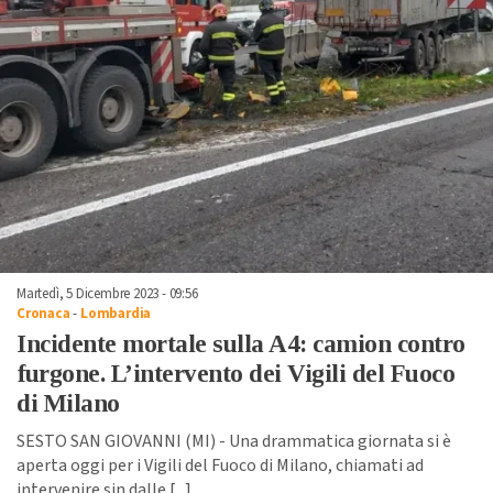
Martedì, 5 Dicembre 2023 - 09:56
Cronaca
-
Lombardia
Incidente mortale sulla A4: camion contro
furgone. L’intervento dei Vigili del Fuoco
di Milano
SESTO SAN GIOVANNI (MI) - Una drammatica giornata si è
aperta oggi per i Vigili del Fuoco di Milano, chiamati ad
intervenire sin dalle [
...
]