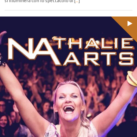
si illuminerà con lo spettacolo di [
...
]