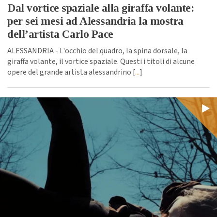
Dal vortice spaziale alla giraffa volante:
per sei mesi ad Alessandria la mostra
dell’artista Carlo Pace
ALESSANDRIA - L'occhio del quadro, la spina dorsale, la
giraffa volante, il vortice spaziale. Questi i titoli di alcune
opere del grande artista alessandrino [
...
]