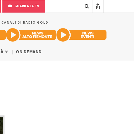
GUARDA LA TV
I CANALI DI RADIO GOLD
TÀ
ON DEMAND