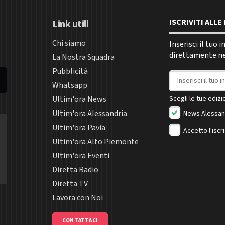
ISCRIVITI ALL
Link utili
Chi siamo
Inserisci il tuo 
direttamente nel
La Nostra Squadra
Pubblicità
Indirizzo email
Whatsapp
Ultim'ora News
Scegli le tue edizio
Ultim'ora Alessandria
News Alessan
Ultim'ora Pavia
Accetto l'iscr
Ultim'ora Alto Piemonte
Ultim'ora Eventi
Diretta Radio
Diretta TV
Lavora con Noi
CONTATTACI