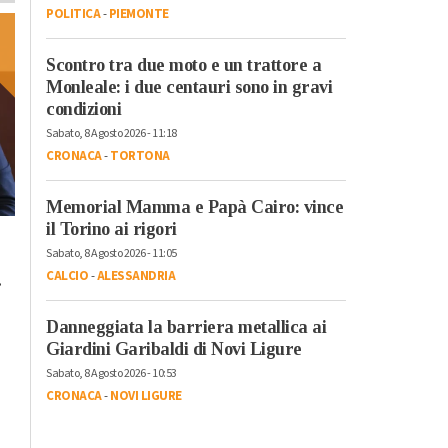
POLITICA
-
PIEMONTE
Scontro tra due moto e un trattore a
Monleale: i due centauri sono in gravi
condizioni
Sabato, 8 Agosto 2026 - 11:18
CRONACA
-
TORTONA
Memorial Mamma e Papà Cairo: vince
il Torino ai rigori
Lunedì, 23 Ottobre 2023 - 05:20
Domenica, 22 Ottobre 2023 - 11:
Cronaca
Cronaca
Sabato, 8 Agosto 2026 - 11:05
CALCIO
-
ALESSANDRIA
.
L’antimateria: cos’è e
Il cibo unisce: risott
quanto la conosciamo
cuscus per assaggi
Danneggiata la barriera metallica ai
il bello della
Giardini Garibaldi di Novi Ligure
condivisione
Sabato, 8 Agosto 2026 - 10:53
CRONACA
-
NOVI LIGURE