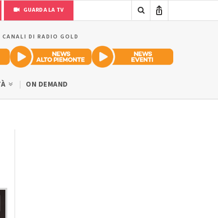
GUARDA LA TV
I CANALI DI RADIO GOLD
TÀ
ON DEMAND