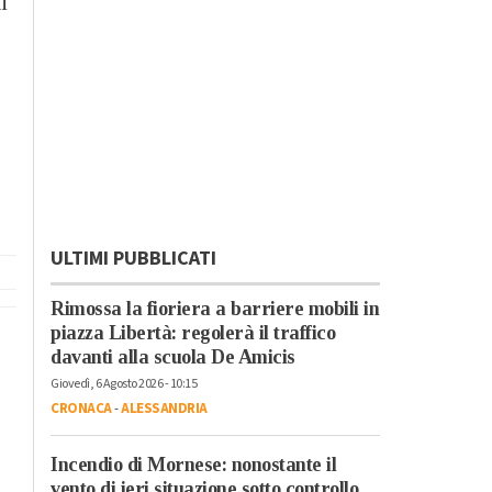
i
ULTIMI PUBBLICATI
Rimossa la fioriera a barriere mobili in
piazza Libertà: regolerà il traffico
davanti alla scuola De Amicis
Giovedì, 6 Agosto 2026 - 10:15
CRONACA
-
ALESSANDRIA
Incendio di Mornese: nonostante il
vento di ieri situazione sotto controllo