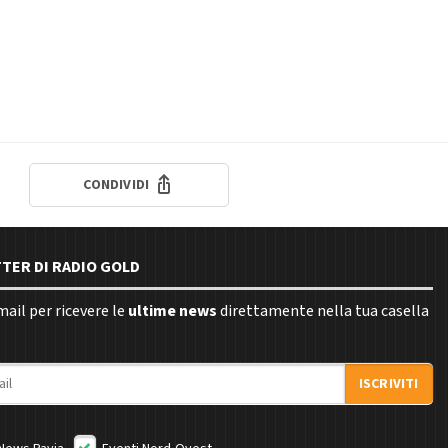
CONDIVIDI
TTER DI RADIO GOLD
email per ricevere le
ultime news
direttamente nella tua casella
ISCRIVITI