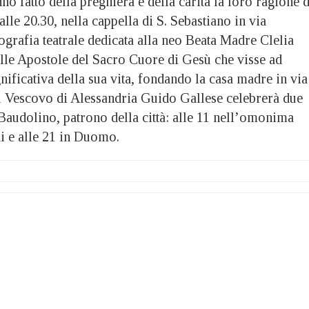
no fatto della preghiera e della carità la loro ragione d
alle 20.30, nella cappella di S. Sebastiano in via
ografia teatrale dedicata alla neo Beata Madre Clelia
elle Apostole del Sacro Cuore di Gesù che visse ad
nificativa della sua vita, fondando la casa madre in via
l Vescovo di Alessandria Guido Gallese celebrerà due
Baudolino, patrono della città: alle 11 nell’omonima
i e alle 21 in Duomo.