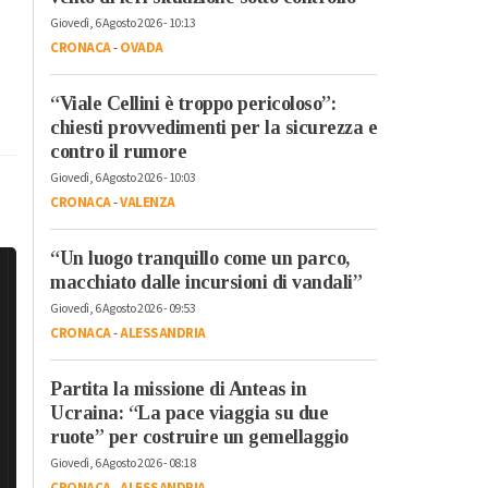
Giovedì, 6 Agosto 2026 - 10:13
CRONACA
-
OVADA
“Viale Cellini è troppo pericoloso”:
chiesti provvedimenti per la sicurezza e
contro il rumore
Giovedì, 6 Agosto 2026 - 10:03
CRONACA
-
VALENZA
“Un luogo tranquillo come un parco,
macchiato dalle incursioni di vandali”
Giovedì, 6 Agosto 2026 - 09:53
CRONACA
-
ALESSANDRIA
Partita la missione di Anteas in
Ucraina: “La pace viaggia su due
ruote” per costruire un gemellaggio
Giovedì, 6 Agosto 2026 - 08:18
CRONACA
-
ALESSANDRIA