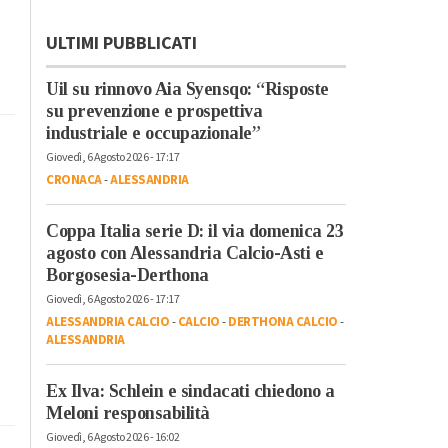
ULTIMI PUBBLICATI
Uil su rinnovo Aia Syensqo: “Risposte
su prevenzione e prospettiva
industriale e occupazionale”
Giovedì, 6 Agosto 2026 - 17:17
CRONACA
-
ALESSANDRIA
Coppa Italia serie D: il via domenica 23
agosto con Alessandria Calcio-Asti e
Borgosesia-Derthona
Giovedì, 6 Agosto 2026 - 17:17
ALESSANDRIA CALCIO
-
CALCIO
-
DERTHONA CALCIO
-
ALESSANDRIA
Ex Ilva: Schlein e sindacati chiedono a
Meloni responsabilità
Giovedì, 6 Agosto 2026 - 16:02