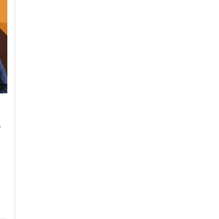
Lunedì, 23 Ottobre 2023 - 05:20
Domenica, 22 Ottobre 2023 - 11:
Cronaca
Cronaca
.
L’antimateria: cos’è e
Il cibo unisce: risott
quanto la conosciamo
cuscus per assaggi
il bello della
condivisione