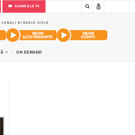
GUARDA LA TV
I CANALI DI RADIO GOLD
TÀ
ON DEMAND