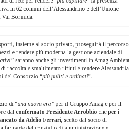
atti di rete per rendere “
più capillare
” la presenza
rriva in 62 comuni dell’Alessandrino e dell’Unione
 Val Bormida.
sporti, insieme al socio privato, proseguirà il percorso
mezzi e rendere più moderna la gestione aziendale di
cativi”
saranno anche gli investimenti in Amag Ambien
 di raccolta e smaltimento rifiuti e rendere Alessandria,
ni del Consorzio “
più puliti e ordinati
”.
zio di “
una nuova era”
per il Gruppo Amag e per il
re dal
confermato Presidente Arrobbio
che
per i
iancato da Adelio Ferrari
, scelto dal socio di
a far parte del consiglio di amministrazione e