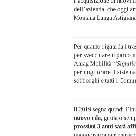
l’acquisizione di nuovi tr
dell’azienda, che oggi a
Montana Langa Astigiana
Per quanto riguarda i tra
per svecchiare il parco 
Amag Mobilità. “
Signifi
per migliorare il sistema
sobborghi e tutti i Comu
Il 2019 segna quindi l’ini
nuovo cda,
guidato semp
prossimi 3 anni sarà aff
maggioranza per entrare 