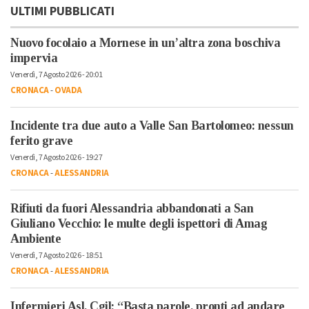
ULTIMI PUBBLICATI
Nuovo focolaio a Mornese in un’altra zona boschiva
impervia
Venerdì, 7 Agosto 2026 - 20:01
CRONACA
-
OVADA
Incidente tra due auto a Valle San Bartolomeo: nessun
ferito grave
Venerdì, 7 Agosto 2026 - 19:27
CRONACA
-
ALESSANDRIA
Rifiuti da fuori Alessandria abbandonati a San
Giuliano Vecchio: le multe degli ispettori di Amag
Ambiente
Venerdì, 7 Agosto 2026 - 18:51
CRONACA
-
ALESSANDRIA
Infermieri Asl, Cgil: “Basta parole, pronti ad andare