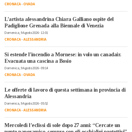
CRONACA
-
OVADA
L’artista alessandrina Chiara Galliano ospite del
Padiglione Grenada alla Biennale di Venezia
Domenica, 9 Agosto 2026 - 12:01
CRONACA
-
ALESSANDRIA
Si estende l’incendio a Mornese: in volo un canadair.
Evacuata una cascina a Bosio
Domenica, 9 Agosto 2026 - 09:14
CRONACA
-
OVADA
Le offerte di lavoro di questa settimana in provincia di
Alessandria
Domenica, 9 Agosto 2026 - 05:52
CRONACA
-
ALESSANDRIA
Mercoledì l’eclissi di sole dopo 27 anni: “Cercate un
punto panoramico, sempre con gli occhialini protettivi”