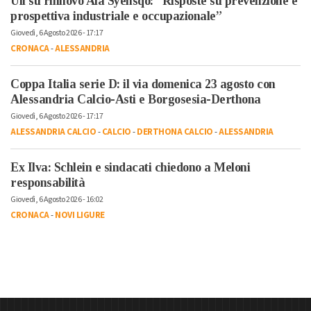
Uil su rinnovo Aia Syensqo: “Risposte su prevenzione e
prospettiva industriale e occupazionale”
Giovedì, 6 Agosto 2026 - 17:17
CRONACA
-
ALESSANDRIA
Coppa Italia serie D: il via domenica 23 agosto con
Alessandria Calcio-Asti e Borgosesia-Derthona
Giovedì, 6 Agosto 2026 - 17:17
ALESSANDRIA CALCIO
-
CALCIO
-
DERTHONA CALCIO
-
ALESSANDRIA
Ex Ilva: Schlein e sindacati chiedono a Meloni
responsabilità
Giovedì, 6 Agosto 2026 - 16:02
CRONACA
-
NOVI LIGURE