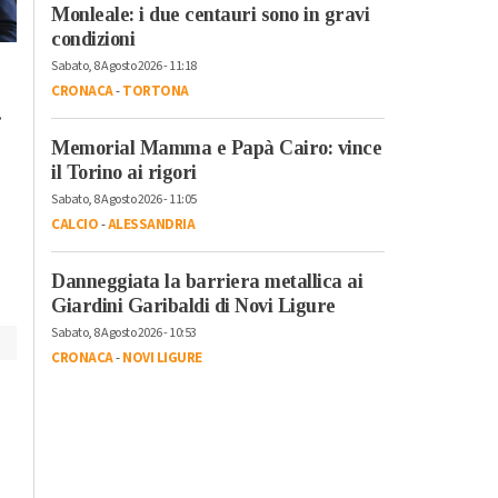
Monleale: i due centauri sono in gravi
condizioni
Lunedì, 23 Ottobre 2023 - 05:20
Domenica, 22 Ottobre 2023 - 11:
Sabato, 8 Agosto 2026 - 11:18
Cronaca
Cronaca
CRONACA
-
TORTONA
.
L’antimateria: cos’è e
Il cibo unisce: risott
quanto la conosciamo
cuscus per assaggi
Memorial Mamma e Papà Cairo: vince
il bello della
il Torino ai rigori
condivisione
Sabato, 8 Agosto 2026 - 11:05
CALCIO
-
ALESSANDRIA
Danneggiata la barriera metallica ai
Giardini Garibaldi di Novi Ligure
Sabato, 8 Agosto 2026 - 10:53
CRONACA
-
NOVI LIGURE