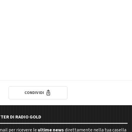
CONDIVIDI
TTER DI RADIO GOLD
email per ricevere le
ultime news
direttamente nella tua casella