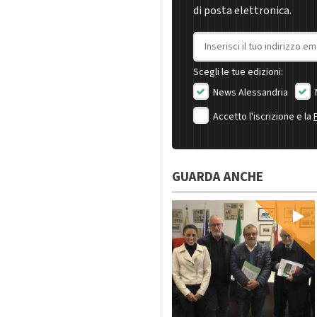
di posta elettronica.
Indirizzo email
Scegli le tue edizioni:
News Alessandria
Accetto l'iscrizione e la
GUARDA ANCHE