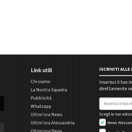
ISCRIVITI ALL
Link utili
Chi siamo
Inserisci il tuo 
direttamente nel
La Nostra Squadra
Pubblicità
Indirizzo email
Whatsapp
Ultim'ora News
Scegli le tue edizio
Ultim'ora Alessandria
News Alessan
Ultim'ora Pavia