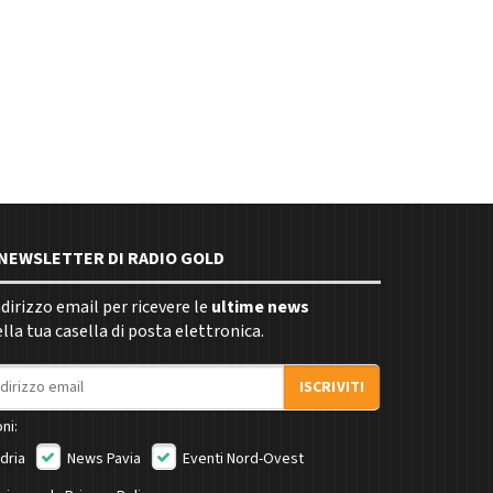
E NEWSLETTER DI RADIO GOLD
indirizzo email per ricevere le
ultime news
la tua casella di posta elettronica.
ISCRIVITI
ni:
dria
News Pavia
Eventi Nord-Ovest