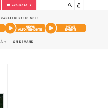
GUARDA LA TV
I CANALI DI RADIO GOLD
TÀ
ON DEMAND