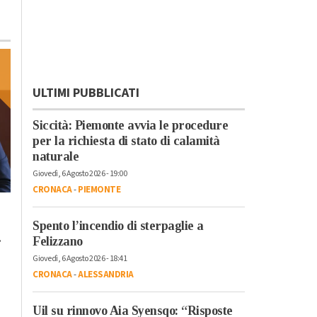
ULTIMI PUBBLICATI
Siccità: Piemonte avvia le procedure
per la richiesta di stato di calamità
naturale
Giovedì, 6 Agosto 2026 - 19:00
CRONACA
-
PIEMONTE
Lunedì, 23 Ottobre 2023 - 05:20
Domenica, 22 Ottobre 2023 - 11:
Cronaca
Cronaca
Spento l’incendio di sterpaglie a
.
L’antimateria: cos’è e
Il cibo unisce: risott
Felizzano
quanto la conosciamo
cuscus per assaggi
Giovedì, 6 Agosto 2026 - 18:41
il bello della
CRONACA
-
ALESSANDRIA
condivisione
Uil su rinnovo Aia Syensqo: “Risposte