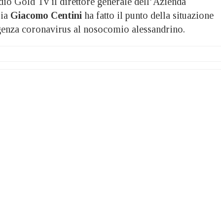
 Gold Tv il direttore generale dell’Azienda
ia
Giacomo Centini
ha fatto il punto della situazione
genza coronavirus al nosocomio alessandrino.