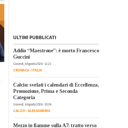
ULTIMI PUBBLICATI
Addio “Maestrone”: è morto Francesco
Guccini
Giovedì, 6 Agosto 2026 - 11:21
Lunedì, 23 Ottobre 2023 - 05:20
Domenica, 22 Ottobre 2023 - 11:
CRONACA
-
ITALIA
Cronaca
Cronaca
.
L’antimateria: cos’è e
Il cibo unisce: risott
Calcio: svelati i calendari di Eccellenza,
quanto la conosciamo
cuscus per assaggi
Promozione, Prima e Seconda
il bello della
Categoria
condivisione
Giovedì, 6 Agosto 2026 - 10:36
CALCIO
-
ALESSANDRIA
Mezzo in fiamme sulla A7: tratto verso