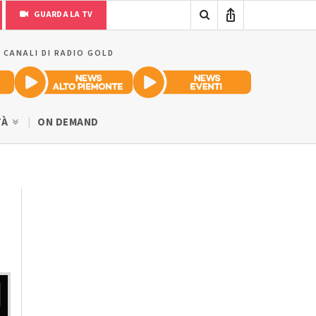
GUARDA LA TV
I CANALI DI RADIO GOLD
TÀ
ON DEMAND