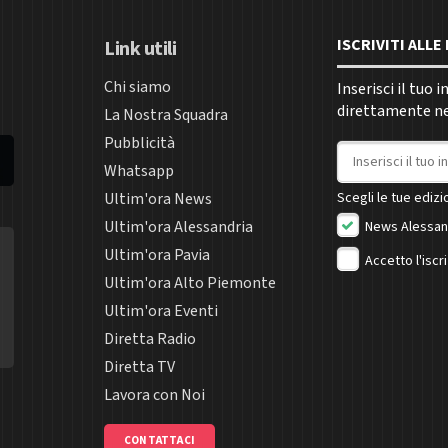
ISCRIVITI ALL
Link utili
Chi siamo
Inserisci il tuo 
direttamente nel
La Nostra Squadra
Pubblicità
Indirizzo email
Whatsapp
Ultim'ora News
Scegli le tue edizio
Ultim'ora Alessandria
News Alessan
Ultim'ora Pavia
Accetto l'iscr
Ultim'ora Alto Piemonte
Ultim'ora Eventi
Diretta Radio
Diretta TV
Lavora con Noi
CONTATTACI