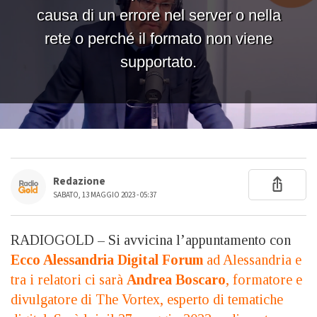
Redazione
SABATO, 13 MAGGIO 2023 - 05:37
RADIOGOLD – Si avvicina l’appuntamento con
Ecco Alessandria Digital Forum
ad Alessandria e
tra i relatori ci sarà
Andrea Boscaro
, formatore e
divulgatore di The Vortex, esperto di tematiche