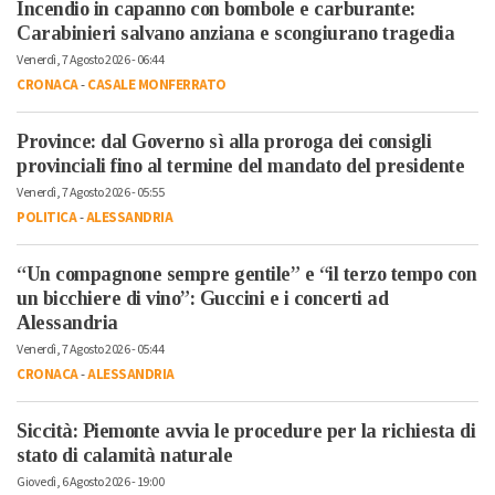
Incendio in capanno con bombole e carburante:
Carabinieri salvano anziana e scongiurano tragedia
Venerdì, 7 Agosto 2026 - 06:44
CRONACA
-
CASALE MONFERRATO
Province: dal Governo sì alla proroga dei consigli
provinciali fino al termine del mandato del presidente
Venerdì, 7 Agosto 2026 - 05:55
POLITICA
-
ALESSANDRIA
“Un compagnone sempre gentile” e “il terzo tempo con
un bicchiere di vino”: Guccini e i concerti ad
Alessandria
Venerdì, 7 Agosto 2026 - 05:44
CRONACA
-
ALESSANDRIA
Siccità: Piemonte avvia le procedure per la richiesta di
stato di calamità naturale
Giovedì, 6 Agosto 2026 - 19:00