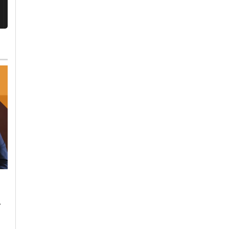
Lunedì, 23 Ottobre 2023 - 05:20
Domenica, 22 Ottobre 2023 - 11:
Cronaca
Cronaca
.
L’antimateria: cos’è e
Il cibo unisce: risott
quanto la conosciamo
cuscus per assaggi
il bello della