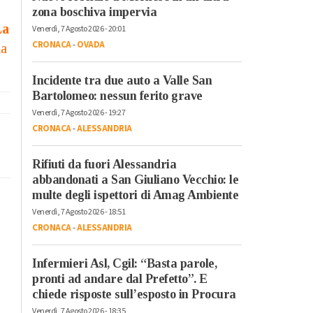
zona boschiva impervia
La
Venerdì, 7 Agosto 2026 - 20:01
CRONACA
-
OVADA
na
Incidente tra due auto a Valle San
Bartolomeo: nessun ferito grave
Venerdì, 7 Agosto 2026 - 19:27
CRONACA
-
ALESSANDRIA
Rifiuti da fuori Alessandria
abbandonati a San Giuliano Vecchio: le
multe degli ispettori di Amag Ambiente
Venerdì, 7 Agosto 2026 - 18:51
CRONACA
-
ALESSANDRIA
Infermieri Asl, Cgil: “Basta parole,
pronti ad andare dal Prefetto”. E
chiede risposte sull’esposto in Procura
Venerdì, 7 Agosto 2026 - 18:35