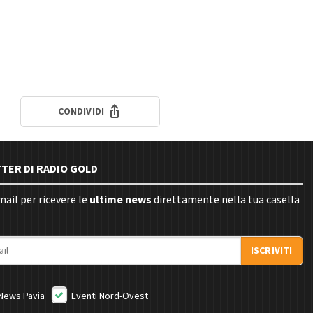
CONDIVIDI
TTER DI RADIO GOLD
email per ricevere le
ultime news
direttamente nella tua casella
ISCRIVITI
News Pavia
Eventi Nord-Ovest