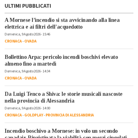
ULTIMI PUBBLICATI
A Mornese l’incendio si sta avvicinando alla linea
elettrica e ai filtri dell’acquedotto
Domenica, 9 Agosto 2026 - 15:46
CRONACA
-
OVADA
Bollettino Arpa: pericolo incendi boschivi elevato
almeno fino a martedì
Domenica, 9 Agosto 2026 - 14:34
CRONACA
-
OVADA
Da Luigi Tenco a Shiva: le storie musicali nascoste
nella provincia di Alessandria
Domenica, 9 Agosto 2026 - 14:00
CRONACA
-
GOLDPLAY
-
PROVINCIA DI ALESSANDRIA
Incendio boschivo a Mornese: in volo un secondo
canadair. Ripristinata la viabilità con mezzi cingolati