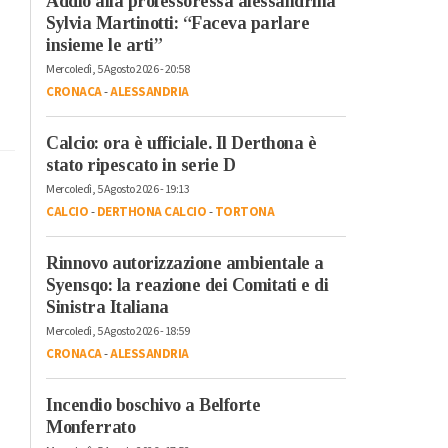
Addio alla professoressa alessandrina
Sylvia Martinotti: “Faceva parlare
insieme le arti”
Mercoledì, 5 Agosto 2026 - 20:58
CRONACA
-
ALESSANDRIA
Calcio: ora è ufficiale. Il Derthona è
stato ripescato in serie D
Mercoledì, 5 Agosto 2026 - 19:13
CALCIO
-
DERTHONA CALCIO
-
TORTONA
Rinnovo autorizzazione ambientale a
Syensqo: la reazione dei Comitati e di
Sinistra Italiana
Mercoledì, 5 Agosto 2026 - 18:59
CRONACA
-
ALESSANDRIA
Incendio boschivo a Belforte
Monferrato