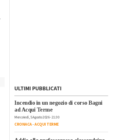
Lunedì, 23 Ottobre 2023 - 05:20
Domenica, 22 Ottobre 2023 - 11:
Cronaca
Cronaca
.
L’antimateria: cos’è e
Il cibo unisce: risott
quanto la conosciamo
cuscus per assaggi
il bello della
condivisione
ULTIMI PUBBLICATI
Incendio in un negozio di corso Bagni
ad Acqui Terme
Mercoledì, 5 Agosto 2026 - 21:30
CRONACA
-
ACQUI TERME