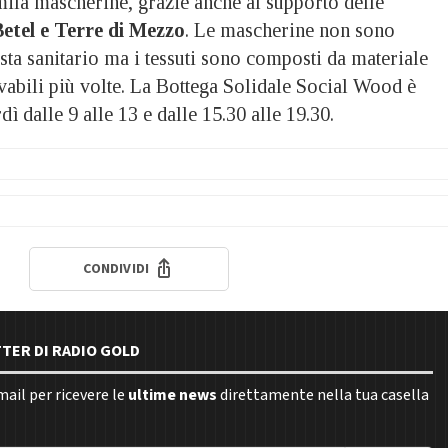
 mila mascherine, grazie anche al supporto delle
Betel e Terre di Mezzo
. Le mascherine non sono
vista sanitario ma i tessuti sono composti da materiale
vabili più volte. La Bottega Solidale Social Wood è
dì dalle 9 alle 13 e dalle 15.30 alle 19.30.
CONDIVIDI
TTER DI RADIO GOLD
email per ricevere le
ultime news
direttamente nella tua casella