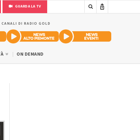
GUARDA LA TV
I CANALI DI RADIO GOLD
TÀ
ON DEMAND