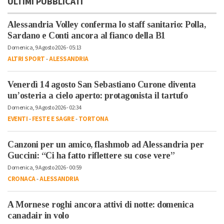
ULTIMI PUBBLICATI
Alessandria Volley conferma lo staff sanitario: Polla,
Sardano e Conti ancora al fianco della B1
Domenica, 9 Agosto 2026 - 05:13
ALTRI SPORT
-
ALESSANDRIA
Venerdì 14 agosto San Sebastiano Curone diventa
un’osteria a cielo aperto: protagonista il tartufo
Domenica, 9 Agosto 2026 - 02:34
EVENTI
-
FESTE E SAGRE
-
TORTONA
Canzoni per un amico, flashmob ad Alessandria per
Guccini: “Ci ha fatto riflettere su cose vere”
Domenica, 9 Agosto 2026 - 00:59
CRONACA
-
ALESSANDRIA
A Mornese roghi ancora attivi di notte: domenica
canadair in volo