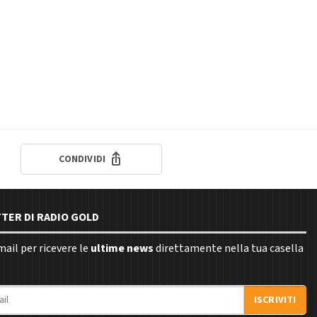
CONDIVIDI
TTER DI RADIO GOLD
email per ricevere le
ultime news
direttamente nella tua casella
ISCRIVITI