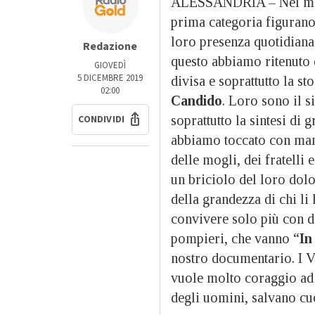
ALESSANDRIA – Nel mo
prima categoria figurano
loro presenza quotidiana 
Redazione
questo abbiamo ritenuto 
GIOVEDÌ
5 DICEMBRE 2019
divisa e soprattutto la st
02:00
Candido
. Loro sono il s
CONDIVIDI
soprattutto la sintesi di 
abbiamo toccato con mano
delle mogli, dei fratelli
un briciolo del loro dolo
della grandezza di chi li
convivere solo più con de
pompieri, che vanno “
In
nostro documentario. I V
vuole molto coraggio ad
degli uomini, salvano cuo