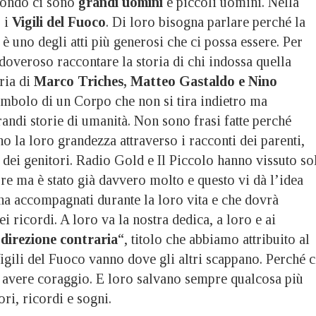
ndo ci sono
grandi uomini
e piccoli uomini. Nella
 i
Vigili del Fuoco
. Di loro bisogna parlare perché la
è uno degli atti più generosi che ci possa essere. Per
doveroso raccontare la storia di chi indossa quella
oria di
Marco Triches, Matteo Gastaldo e Nino
imbolo di un Corpo che non si tira indietro ma
grandi storie di umanità. Non sono frasi fatte perché
 la loro grandezza attraverso i racconti dei parenti,
 e dei genitori. Radio Gold e Il Piccolo hanno vissuto so
re ma è stato già davvero molto e questo vi dà l’idea
 ha accompagnati durante la loro vita e che dovrà
i ricordi. A loro va la nostra dedica, a loro e ai
 direzione contraria
“, titolo che abbiamo attribuito al
igili del Fuoco vanno dove gli altri scappano. Perché c
 avere coraggio. E loro salvano sempre qualcosa più
ri, ricordi e sogni.