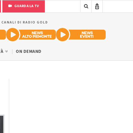
GUARDA LA TV
I CANALI DI RADIO GOLD
TÀ
ON DEMAND