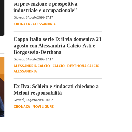
su prevenzione e prospettiva
industriale e occupazionale”
Giovedì, 6 Agosto 2026 - 17:17
CRONACA
-
ALESSANDRIA
Coppa Italia serie D: il via domenica 23
agosto con Alessandria Calcio-Asti e
Borgosesia-Derthona
Giovedì, 6 Agosto 2026 - 17:17
ALESSANDRIA CALCIO
-
CALCIO
-
DERTHONA CALCIO
-
ALESSANDRIA
Ex Ilva: Schlein e sindacati chiedono a
Meloni responsabilità
Giovedì, 6 Agosto 2026 - 16:02
CRONACA
-
NOVI LIGURE
Lunedì, 23 Ottobre 2023 - 05:20
Domenica, 22 Ottobre 2023 - 11:
Cronaca
Cronaca