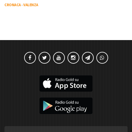
CRONACA
-
VALENZA