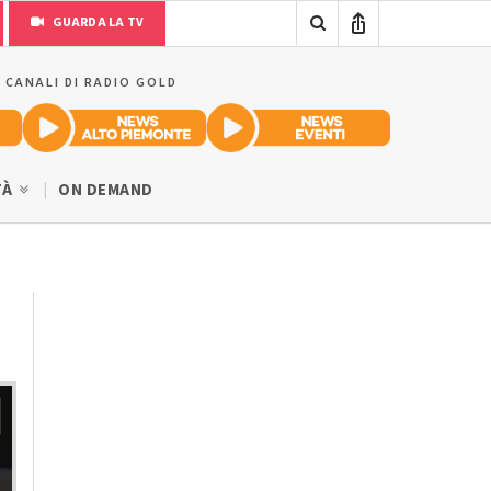
GUARDA LA TV
I CANALI DI RADIO GOLD
TÀ
ON DEMAND