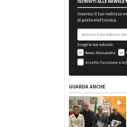
ISCRIVITI ALLE NEWSLE
Inserisci il tuo indirizzo 
di posta elettronica.
Indirizzo email
Scegli le tue edizioni:
News Alessandria
Accetto l'iscrizione e la
GUARDA ANCHE