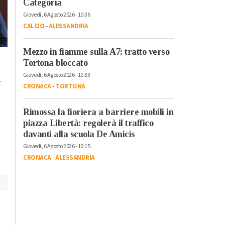
Categoria
Giovedì, 6 Agosto 2026 - 10:36
CALCIO
-
ALESSANDRIA
Mezzo in fiamme sulla A7: tratto verso
Lunedì, 23 Ottobre 2023 - 05:20
Domenica, 22 Ottobre 2023 - 11:
Tortona bloccato
Cronaca
Cronaca
Giovedì, 6 Agosto 2026 - 10:33
.
L’antimateria: cos’è e
Il cibo unisce: risott
CRONACA
-
TORTONA
quanto la conosciamo
cuscus per assaggi
il bello della
Rimossa la fioriera a barriere mobili in
condivisione
piazza Libertà: regolerà il traffico
davanti alla scuola De Amicis
Giovedì, 6 Agosto 2026 - 10:15
CRONACA
-
ALESSANDRIA