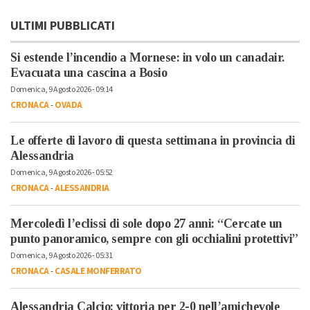
ULTIMI PUBBLICATI
Si estende l’incendio a Mornese: in volo un canadair.
Evacuata una cascina a Bosio
Domenica, 9 Agosto 2026 - 09:14
CRONACA
-
OVADA
Le offerte di lavoro di questa settimana in provincia di
Alessandria
Domenica, 9 Agosto 2026 - 05:52
CRONACA
-
ALESSANDRIA
Mercoledì l’eclissi di sole dopo 27 anni: “Cercate un
punto panoramico, sempre con gli occhialini protettivi”
Domenica, 9 Agosto 2026 - 05:31
CRONACA
-
CASALE MONFERRATO
Alessandria Calcio: vittoria per 2-0 nell’amichevole