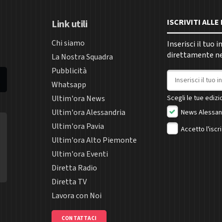
ISCRIVITI ALL
Link utili
Chi siamo
Inserisci il tuo 
direttamente nel
La Nostra Squadra
Pubblicità
Indirizzo email
Whatsapp
Ultim'ora News
Scegli le tue edizio
Ultim'ora Alessandria
News Alessan
Ultim'ora Pavia
Accetto l'iscr
Ultim'ora Alto Piemonte
Ultim'ora Eventi
Diretta Radio
Diretta TV
Lavora con Noi
CONTATTACI