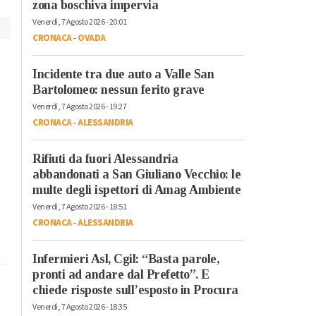
zona boschiva impervia
Venerdì, 7 Agosto 2026 - 20:01
CRONACA
-
OVADA
Incidente tra due auto a Valle San
Bartolomeo: nessun ferito grave
Venerdì, 7 Agosto 2026 - 19:27
CRONACA
-
ALESSANDRIA
Rifiuti da fuori Alessandria
abbandonati a San Giuliano Vecchio: le
multe degli ispettori di Amag Ambiente
Venerdì, 7 Agosto 2026 - 18:51
CRONACA
-
ALESSANDRIA
Infermieri Asl, Cgil: “Basta parole,
pronti ad andare dal Prefetto”. E
chiede risposte sull’esposto in Procura
Venerdì, 7 Agosto 2026 - 18:35