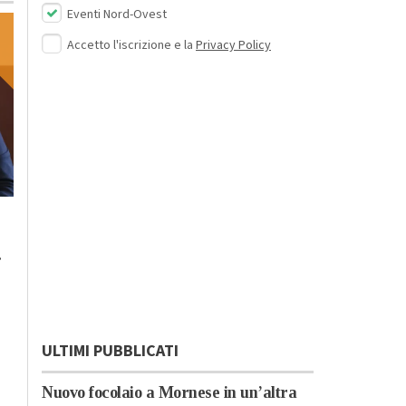
Eventi Nord-Ovest
Accetto l'iscrizione e la
Privacy Policy
Lunedì, 23 Ottobre 2023 - 05:20
Domenica, 22 Ottobre 2023 - 11:
Cronaca
Cronaca
.
L’antimateria: cos’è e
Il cibo unisce: risott
quanto la conosciamo
cuscus per assaggi
il bello della
condivisione
ULTIMI PUBBLICATI
Nuovo focolaio a Mornese in un’altra