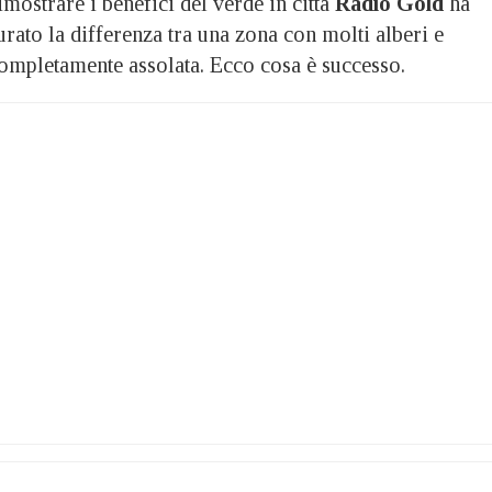
trare i benefici del verde in città
Radio Gold
ha
rato la differenza tra una zona con molti alberi e
completamente assolata. Ecco cosa è successo.