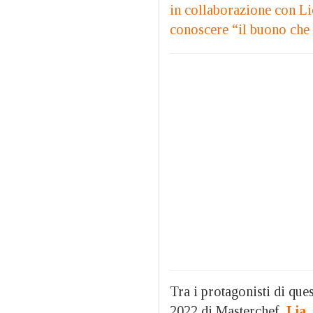
in collaborazione con Lio
conoscere “il buono che 
Tra i protagonisti di que
2022 di Masterchef,
Lia
,