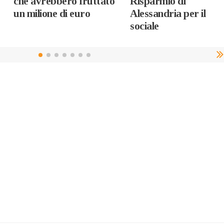
che avrebbero fruttato
Risparmio di
un milione di euro
Alessandria per il
sociale