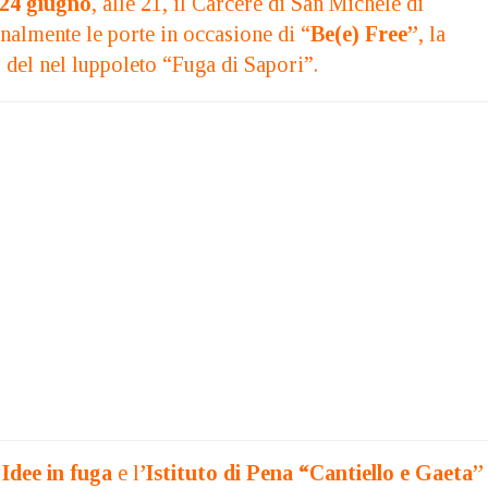
24 giugno
, alle 21, il Carcere di San Michele di
nalmente le porte in occasione di “
Be(e) Free”
, la
o del nel luppoleto “Fuga di Sapori”.
a
Idee in fuga
e l
’Istituto di Pena “Cantiello e Gaeta”