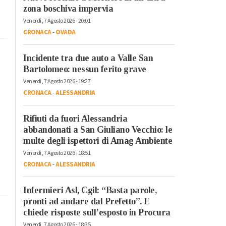
zona boschiva impervia
Venerdì, 7 Agosto 2026 - 20:01
CRONACA
-
OVADA
Incidente tra due auto a Valle San
Bartolomeo: nessun ferito grave
Venerdì, 7 Agosto 2026 - 19:27
CRONACA
-
ALESSANDRIA
Rifiuti da fuori Alessandria
abbandonati a San Giuliano Vecchio: le
multe degli ispettori di Amag Ambiente
Venerdì, 7 Agosto 2026 - 18:51
CRONACA
-
ALESSANDRIA
Infermieri Asl, Cgil: “Basta parole,
pronti ad andare dal Prefetto”. E
chiede risposte sull’esposto in Procura
Venerdì, 7 Agosto 2026 - 18:35