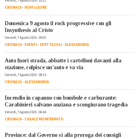
Venerdì, 7 Agosto 2026 - 10:22
CRONACA
-
NOVI LIGURE
Domenica 9 agosto il rock progressive con gli
Insynthesis al Cristo
Venerdì, 7 Agosto 2026 - 09:02
CRONACA
-
EVENTI
-
SPETTACOLI
-
ALESSANDRIA
Auto fuori strada, abbatte i cartelloni davanti alla
stazione, colpisce un’auto e va via
Venerdì, 7 Agosto 2026 - 08:15
CRONACA
-
ALESSANDRIA
Incendio in capanno con bombole e carburante:
Carabinieri salvano anziana e scongiurano tragedia
Venerdì, 7 Agosto 2026 - 06:44
CRONACA
-
CASALE MONFERRATO
Province: dal Governo sì alla proroga dei consigli