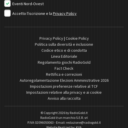
Eventi Nord-Ovest
Accetto l'iscrizione e la
Privacy Policy
Privacy Policy
|
Cookie Policy
Politica sulla diversità e inclusione
Codice etico e di condotta
Linea Editoriale
Regolamento giochi RadioGold
Fact Check
Rettifica e correzioni
Autoregolamentazione Elezioni Amministrative 2026
Impostazioni preferenze relative al TCF
Impostazioni relative alla privacy e ai cookie
Avviso alla raccolta
© Copyright 2026 by
RadioGold.it
RadioGold è un marchio S.E.R. srl
P.IVA 02096050063 - Email:
redazione@radiogold.it
Website Realized by:
KVA