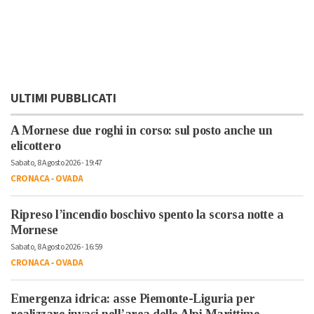
ULTIMI PUBBLICATI
A Mornese due roghi in corso: sul posto anche un
elicottero
Sabato, 8 Agosto 2026 - 19:47
CRONACA
-
OVADA
Ripreso l’incendio boschivo spento la scorsa notte a
Mornese
Sabato, 8 Agosto 2026 - 16:59
CRONACA
-
OVADA
Emergenza idrica: asse Piemonte-Liguria per
realizzare invasi nell’area delle Alpi Marittime