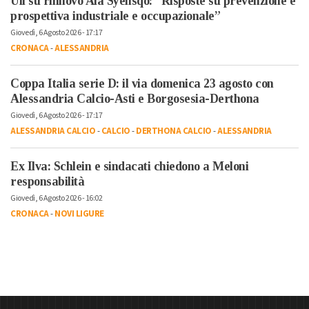
Uil su rinnovo Aia Syensqo: “Risposte su prevenzione e
prospettiva industriale e occupazionale”
Giovedì, 6 Agosto 2026 - 17:17
CRONACA
-
ALESSANDRIA
Coppa Italia serie D: il via domenica 23 agosto con
Alessandria Calcio-Asti e Borgosesia-Derthona
Giovedì, 6 Agosto 2026 - 17:17
ALESSANDRIA CALCIO
-
CALCIO
-
DERTHONA CALCIO
-
ALESSANDRIA
Ex Ilva: Schlein e sindacati chiedono a Meloni
responsabilità
Giovedì, 6 Agosto 2026 - 16:02
CRONACA
-
NOVI LIGURE