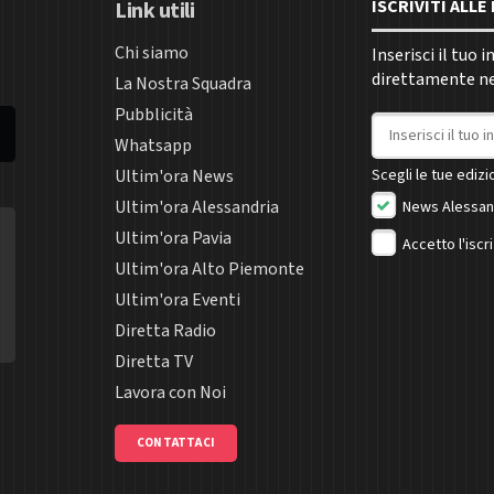
ISCRIVITI ALL
Link utili
Chi siamo
Inserisci il tuo 
direttamente nel
La Nostra Squadra
Pubblicità
Indirizzo email
Whatsapp
Ultim'ora News
Scegli le tue edizio
Ultim'ora Alessandria
News Alessan
Ultim'ora Pavia
Accetto l'iscr
Ultim'ora Alto Piemonte
Ultim'ora Eventi
Diretta Radio
Diretta TV
Lavora con Noi
CONTATTACI