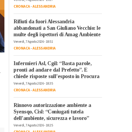
CRONACA
-
ALESSANDRIA
Rifiuti da fuori Alessandria
abbandonati a San Giuliano Vecchio: le
multe degli ispettori di Amag Ambiente
Venerdì, 7 Agosto 2026 - 18:51
CRONACA
-
ALESSANDRIA
Lunedì, 23 Ottobre 2023 - 05:20
Domenica, 22 Ottobre 2023 - 11:
Infermieri Asl, Cgil: “Basta parole,
Cronaca
Cronaca
pronti ad andare dal Prefetto”. E
.
L’antimateria: cos’è e
Il cibo unisce: risott
chiede risposte sull’esposto in Procura
quanto la conosciamo
cuscus per assaggi
Venerdì, 7 Agosto 2026 - 18:35
il bello della
CRONACA
-
ALESSANDRIA
condivisione
Rinnovo autorizzazione ambiente a
Syensqo, Cisl: “Coniugati tutela
dell’ambiente, sicurezza e lavoro”
Venerdì, 7 Agosto 2026 - 18:25
CRONACA
-
ALESSANDRIA