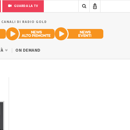
GUARDA LA TV
I CANALI DI RADIO GOLD
TÀ
ON DEMAND