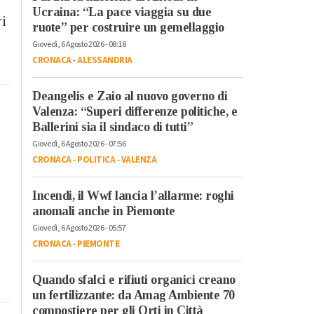
Ucraina: “La pace viaggia su due
ri
ruote” per costruire un gemellaggio
Giovedì, 6 Agosto 2026 - 08:18
CRONACA
-
ALESSANDRIA
Deangelis e Zaio al nuovo governo di
Valenza: “Superi differenze politiche, e
Ballerini sia il sindaco di tutti”
Giovedì, 6 Agosto 2026 - 07:56
CRONACA
-
POLITICA
-
VALENZA
Incendi, il Wwf lancia l’allarme: roghi
anomali anche in Piemonte
Giovedì, 6 Agosto 2026 - 05:57
CRONACA
-
PIEMONTE
Quando sfalci e rifiuti organici creano
un fertilizzante: da Amag Ambiente 70
compostiere per gli Orti in Città