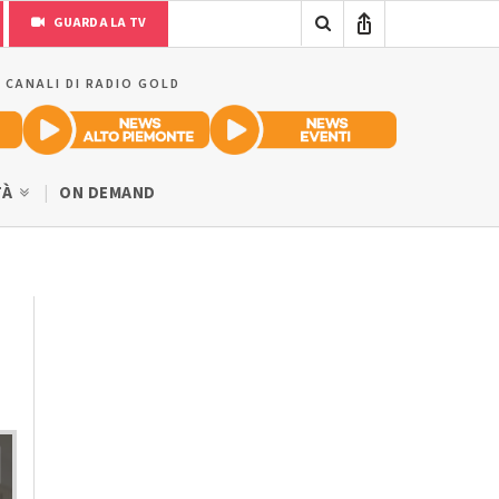
GUARDA LA TV
I CANALI DI RADIO GOLD
TÀ
ON DEMAND