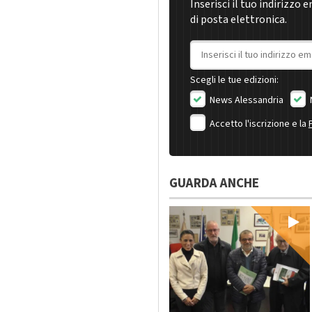
Inserisci il tuo indirizzo 
di posta elettronica.
Indirizzo email
Scegli le tue edizioni:
News Alessandria
Accetto l'iscrizione e la
GUARDA ANCHE