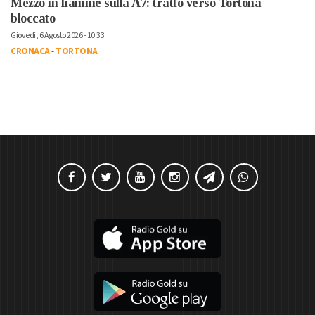
Mezzo in fiamme sulla A7: tratto verso Tortona
bloccato
Giovedì, 6 Agosto 2026 - 10:33
CRONACA
-
TORTONA