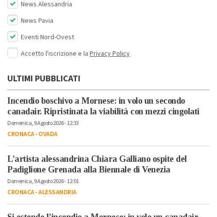
News Alessandria
News Pavia
Eventi Nord-Ovest
Accetto l'iscrizione e la
Privacy Policy
ULTIMI PUBBLICATI
Incendio boschivo a Mornese: in volo un secondo
canadair. Ripristinata la viabilità con mezzi cingolati
Domenica, 9 Agosto 2026 - 12:33
CRONACA
-
OVADA
L’artista alessandrina Chiara Galliano ospite del
Padiglione Grenada alla Biennale di Venezia
Domenica, 9 Agosto 2026 - 12:01
CRONACA
-
ALESSANDRIA
Si estende l’incendio a Mornese: in volo un canadair.