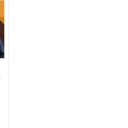
Lunedì, 23 Ottobre 2023 - 05:20
Domenica, 22 Ottobre 2023 - 11:
Cronaca
Cronaca
.
L’antimateria: cos’è e
Il cibo unisce: risott
quanto la conosciamo
cuscus per assaggi
il bello della
condivisione