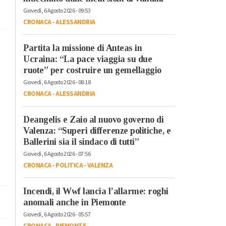
Giovedì, 6 Agosto 2026 - 09:53
CRONACA
-
ALESSANDRIA
Partita la missione di Anteas in
Ucraina: “La pace viaggia su due
ruote” per costruire un gemellaggio
Giovedì, 6 Agosto 2026 - 08:18
CRONACA
-
ALESSANDRIA
Deangelis e Zaio al nuovo governo di
Valenza: “Superi differenze politiche, e
Ballerini sia il sindaco di tutti”
Giovedì, 6 Agosto 2026 - 07:56
CRONACA
-
POLITICA
-
VALENZA
Incendi, il Wwf lancia l’allarme: roghi
anomali anche in Piemonte
Giovedì, 6 Agosto 2026 - 05:57
CRONACA
-
PIEMONTE