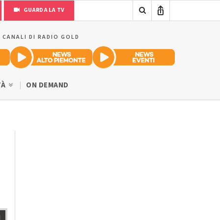
GUARDA LA TV
I CANALI DI RADIO GOLD
TÀ
ON DEMAND