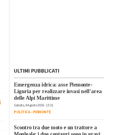
ULTIMI PUBBLICATI
Emergenza idrica: asse Piemonte-
Liguria per realizzare invasi nell’area
delle Alpi Marittime
i
Sabato, 8 Agosto 2026 - 13:31
POLITICA
-
PIEMONTE
Scontro tra due moto e un trattore a
Monleale: i due centauri sono in gravi