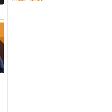
Lunedì, 23 Ottobre 2023 - 05:20
Domenica, 22 Ottobre 2023 - 11:
Cronaca
Cronaca
.
L’antimateria: cos’è e
Il cibo unisce: risott
quanto la conosciamo
cuscus per assaggi
il bello della
condivisione