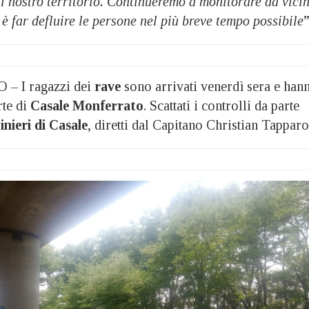
il nostro territorio. Continueremo a monitorare da vici
 è far defluire le persone nel più breve tempo possibile
”
 I ragazzi dei
rave
sono arrivati venerdì sera e han
rte di
Casale Monferrato
. Scattati i controlli da parte
nieri di Casale
, diretti dal Capitano Christian Tapparo