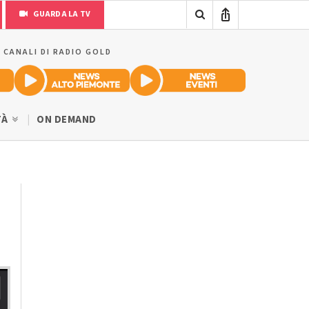
GUARDA LA TV
I CANALI DI RADIO GOLD
TÀ
ON DEMAND