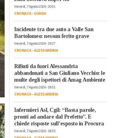
Venerdì, 7 Agosto 2026 - 20:01
CRONACA
-
OVADA
Incidente tra due auto a Valle San
Bartolomeo: nessun ferito grave
Venerdì, 7 Agosto 2026 - 19:27
CRONACA
-
ALESSANDRIA
Rifiuti da fuori Alessandria
abbandonati a San Giuliano Vecchio: le
multe degli ispettori di Amag Ambiente
Venerdì, 7 Agosto 2026 - 18:51
CRONACA
-
ALESSANDRIA
Infermieri Asl, Cgil: “Basta parole,
pronti ad andare dal Prefetto”. E
chiede risposte sull’esposto in Procura
Venerdì, 7 Agosto 2026 - 18:35
CRONACA
-
ALESSANDRIA