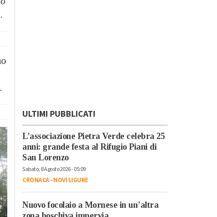
no
.
no
.
ULTIMI PUBBLICATI
L’associazione Pietra Verde celebra 25
anni: grande festa al Rifugio Piani di
San Lorenzo
Sabato, 8 Agosto 2026 - 05:09
CRONACA
-
NOVI LIGURE
Nuovo focolaio a Mornese in un’altra
zona boschiva impervia