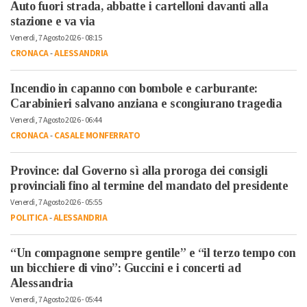
Auto fuori strada, abbatte i cartelloni davanti alla
stazione e va via
Venerdì, 7 Agosto 2026 - 08:15
CRONACA
-
ALESSANDRIA
Incendio in capanno con bombole e carburante:
Carabinieri salvano anziana e scongiurano tragedia
Venerdì, 7 Agosto 2026 - 06:44
CRONACA
-
CASALE MONFERRATO
Province: dal Governo sì alla proroga dei consigli
provinciali fino al termine del mandato del presidente
Venerdì, 7 Agosto 2026 - 05:55
POLITICA
-
ALESSANDRIA
“Un compagnone sempre gentile” e “il terzo tempo con
un bicchiere di vino”: Guccini e i concerti ad
Alessandria
Venerdì, 7 Agosto 2026 - 05:44