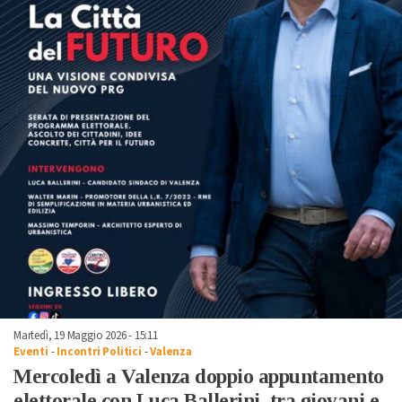
Martedì, 19 Maggio 2026 - 15:11
Eventi
-
Incontri Politici
-
Valenza
Mercoledì a Valenza doppio appuntamento
elettorale con Luca Ballerini, tra giovani e