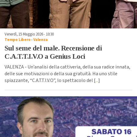
Venerdì, 15 Maggio 2026 - 10:30
Tempo Libero
-
Valenza
Sul seme del male. Recensione di
C.A.T.T.I.V.O a Genius Loci
VALENZA - Un’analisi della cattiveria, della sua radice innata,
delle sue motivazioni o della sua gratuità. Ha uno stile
spiazzante, “C.A.T.T.I.V.O”, lo spettacolo del [
...
]