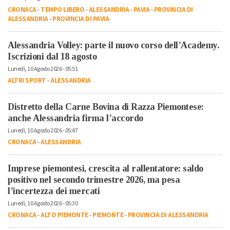
CRONACA
-
TEMPO LIBERO
-
ALESSANDRIA
-
PAVIA
-
PROVINCIA DI
ALESSANDRIA
-
PROVINCIA DI PAVIA
Alessandria Volley: parte il nuovo corso dell’Academy.
Iscrizioni dal 18 agosto
Lunedì, 10 Agosto 2026 - 05:51
ALTRI SPORT
-
ALESSANDRIA
Distretto della Carne Bovina di Razza Piemontese:
anche Alessandria firma l’accordo
Lunedì, 10 Agosto 2026 - 05:47
CRONACA
-
ALESSANDRIA
Imprese piemontesi, crescita al rallentatore: saldo
positivo nel secondo trimestre 2026, ma pesa
l’incertezza dei mercati
Lunedì, 10 Agosto 2026 - 05:30
CRONACA
-
ALTO PIEMONTE
-
PIEMONTE
-
PROVINCIA DI ALESSANDRIA