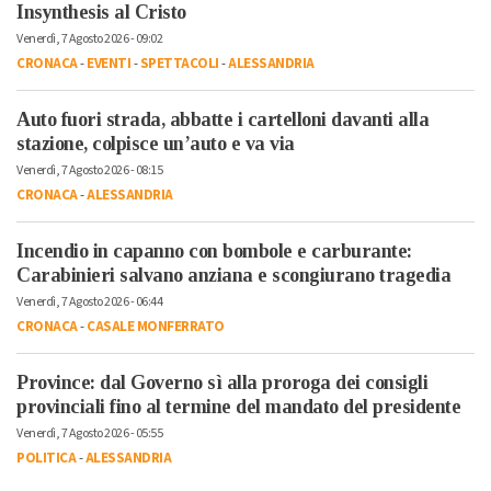
Insynthesis al Cristo
Venerdì, 7 Agosto 2026 - 09:02
CRONACA
-
EVENTI
-
SPETTACOLI
-
ALESSANDRIA
Auto fuori strada, abbatte i cartelloni davanti alla
stazione, colpisce un’auto e va via
Venerdì, 7 Agosto 2026 - 08:15
CRONACA
-
ALESSANDRIA
Incendio in capanno con bombole e carburante:
Carabinieri salvano anziana e scongiurano tragedia
Venerdì, 7 Agosto 2026 - 06:44
CRONACA
-
CASALE MONFERRATO
Province: dal Governo sì alla proroga dei consigli
provinciali fino al termine del mandato del presidente
Venerdì, 7 Agosto 2026 - 05:55
POLITICA
-
ALESSANDRIA