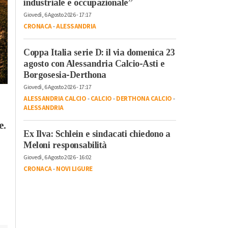
industriale e occupazionale”
Giovedì, 6 Agosto 2026 - 17:17
CRONACA
-
ALESSANDRIA
Coppa Italia serie D: il via domenica 23
agosto con Alessandria Calcio-Asti e
Borgosesia-Derthona
Giovedì, 6 Agosto 2026 - 17:17
Martedì, 4 Agosto 2026 - 16:08
Mercoledì, 5 Agosto 2026 - 14:11
ALESSANDRIA CALCIO
-
CALCIO
-
DERTHONA CALCIO
-
Basket
-
Derthona Basket
-
Cronaca
-
Tortona
ALESSANDRIA
Tortona
Controlli nel
e.
Bertram Derthona:
tortonese: un arrest
Ex Ilva: Schlein e sindacati chiedono a
colpo sotto canestro
e più sicurezza nei
Meloni responsabilità
con Paul Eboua, di
luoghi sensibili
Giovedì, 6 Agosto 2026 - 16:02
nuovo in Italia dopo
CRONACA
-
NOVI LIGURE
l’esperienza in
Eurolega