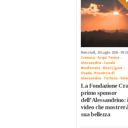
Mercoledì, 29 Luglio 2026 - 09:2
Cronaca
-
Acqui Terme
-
Alessandria
-
Casale
Monferrato
-
Novi Ligure
-
Ovada
-
Provincia di
Alessandria
-
Tortona
-
Vale
La Fondazione Cra
primo sponsor
dell’Alessandrino: i
video che mostrerà
sua bellezza