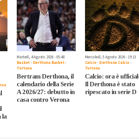
1
Martedì, 4 Agosto 2026 - 05:48
Mercoledì, 5 Agosto 2026 - 19:13
Basket
-
Derthona Basket
-
Calcio
-
Derthona Calcio
-
Tortona
Tortona
Bertram Derthona, il
Calcio: ora è ufficial
calendario della Serie
Il Derthona è stato
nza
A 2026/27: debutto in
ripescato in serie D
l
casa contro Verona
l
 la