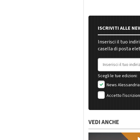
ISCRIVITI ALLE N
Inserisci il tuo indi
casella di posta ele
Indirizzo email
Scegli le tue edizioni:
News Alessandria
Accetto l'iscrizio
VEDI ANCHE