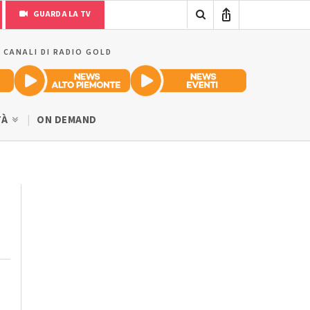
GUARDA LA TV
I CANALI DI RADIO GOLD
TÀ
ON DEMAND