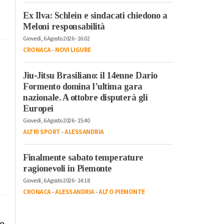
Ex Ilva: Schlein e sindacati chiedono a
Meloni responsabilità
Giovedì, 6 Agosto 2026 - 16:02
CRONACA
-
NOVI LIGURE
Jiu-Jitsu Brasiliano: il 14enne Dario
Formento domina l’ultima gara
nazionale. A ottobre disputerà gli
Europei
Giovedì, 6 Agosto 2026 - 15:40
ALTRI SPORT
-
ALESSANDRIA
Finalmente sabato temperature
ragionevoli in Piemonte
Giovedì, 6 Agosto 2026 - 14:18
CRONACA
-
ALESSANDRIA
-
ALTO PIEMONTE
do