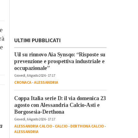
e
rà
ULTIMI PUBBLICATI
e
Uil su rinnovo Aia Synsqo: “Risposte su
prevenzione e prospettiva industriale e
occupazionale”
Giovedì, 6 Agosto 2026 - 17:17
CRONACA
-
ALESSANDRIA
Coppa Italia serie D: il via domenica 23
agosto con Alessandria Calcio-Asti e
Borgosesia-Derthona
Giovedì, 6 Agosto 2026 - 17:17
a
ALESSANDRIA CALCIO
-
CALCIO
-
DERTHONA CALCIO
-
ALESSANDRIA