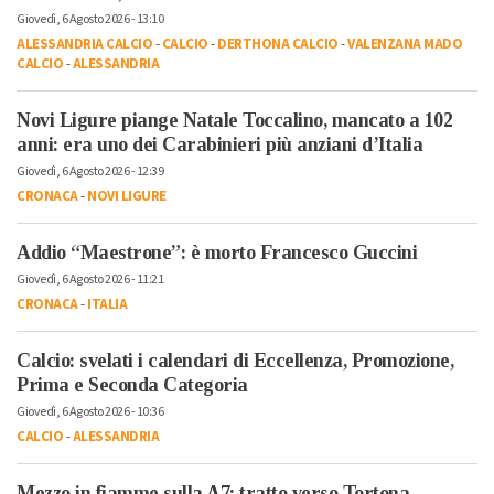
Giovedì, 6 Agosto 2026 - 13:10
ALESSANDRIA CALCIO
-
CALCIO
-
DERTHONA CALCIO
-
VALENZANA MADO
CALCIO
-
ALESSANDRIA
Novi Ligure piange Natale Toccalino, mancato a 102
anni: era uno dei Carabinieri più anziani d’Italia
Giovedì, 6 Agosto 2026 - 12:39
CRONACA
-
NOVI LIGURE
Addio “Maestrone”: è morto Francesco Guccini
Giovedì, 6 Agosto 2026 - 11:21
CRONACA
-
ITALIA
Calcio: svelati i calendari di Eccellenza, Promozione,
Prima e Seconda Categoria
Giovedì, 6 Agosto 2026 - 10:36
CALCIO
-
ALESSANDRIA
Mezzo in fiamme sulla A7: tratto verso Tortona