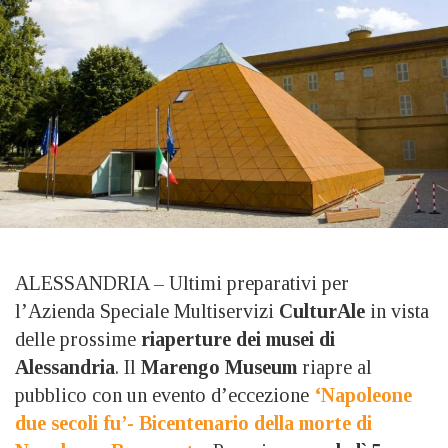
ALESSANDRIA – Ultimi preparativi per
l’Azienda Speciale Multiservizi
CulturAle
in vista
delle prossime
riaperture dei musei di
Alessandria
. Il
Marengo Museum
riapre al
pubblico con un evento d’eccezione
‘Napoleone
due secoli fu’- Bicentenario della morte di