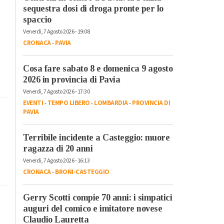
sequestra dosi di droga pronte per lo
spaccio
Venerdì, 7 Agosto 2026 - 19:08
CRONACA
-
PAVIA
Cosa fare sabato 8 e domenica 9 agosto
2026 in provincia di Pavia
Venerdì, 7 Agosto 2026 - 17:30
EVENTI
-
TEMPO LIBERO
-
LOMBARDIA
-
PROVINCIA DI
PAVIA
Terribile incidente a Casteggio: muore
ragazza di 20 anni
Venerdì, 7 Agosto 2026 - 16:13
CRONACA
-
BRONI-CASTEGGIO
Gerry Scotti compie 70 anni: i simpatici
auguri del comico e imitatore novese
Claudio Lauretta