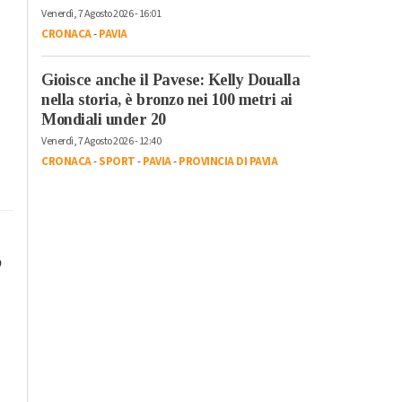
Venerdì, 7 Agosto 2026 - 16:01
CRONACA
-
PAVIA
Gioisce anche il Pavese: Kelly Doualla
nella storia, è bronzo nei 100 metri ai
Mondiali under 20
Venerdì, 7 Agosto 2026 - 12:40
CRONACA
-
SPORT
-
PAVIA
-
PROVINCIA DI PAVIA
ò