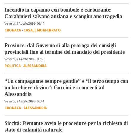
Incendio in capanno con bombole e carburante:
Carabinieri salvano anziana e scongiurano tragedia
Venerdì, 7 Agosto 2026 - 06:44
CRONACA
-
CASALE MONFERRATO
Province: dal Governo sì alla proroga dei consigli
provinciali fino al termine del mandato del presidente
Venerdì, 7 Agosto 2026 - 05:55
POLITICA
-
ALESSANDRIA
“Un compagnone sempre gentile” e “il terzo tempo con
un bicchiere di vino”: Guccini e i concerti ad
Alessandria
Venerdì, 7 Agosto 2026 - 05:44
CRONACA
-
ALESSANDRIA
Siccità: Piemonte avvia le procedure per la richiesta di
stato di calamità naturale