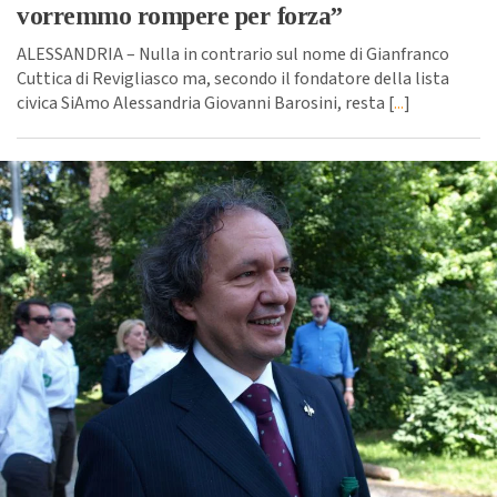
vorremmo rompere per forza”
ALESSANDRIA – Nulla in contrario sul nome di Gianfranco
Cuttica di Revigliasco ma, secondo il fondatore della lista
civica SiAmo Alessandria Giovanni Barosini, resta [
...
]