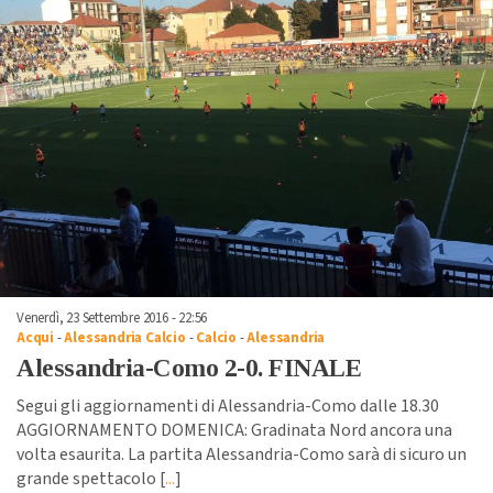
Venerdì, 23 Settembre 2016 - 22:56
Acqui
-
Alessandria Calcio
-
Calcio
-
Alessandria
Alessandria-Como 2-0. FINALE
Segui gli aggiornamenti di Alessandria-Como dalle 18.30
AGGIORNAMENTO DOMENICA: Gradinata Nord ancora una
volta esaurita. La partita Alessandria-Como sarà di sicuro un
grande spettacolo [
...
]