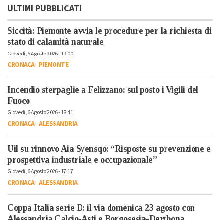
ULTIMI PUBBLICATI
Siccità: Piemonte avvia le procedure per la richiesta di
stato di calamità naturale
Giovedì, 6 Agosto 2026 - 19:00
CRONACA
-
PIEMONTE
Incendio sterpaglie a Felizzano: sul posto i Vigili del
Fuoco
Giovedì, 6 Agosto 2026 - 18:41
CRONACA
-
ALESSANDRIA
Uil su rinnovo Aia Syensqo: “Risposte su prevenzione e
prospettiva industriale e occupazionale”
Giovedì, 6 Agosto 2026 - 17:17
CRONACA
-
ALESSANDRIA
Coppa Italia serie D: il via domenica 23 agosto con
Alessandria Calcio-Asti e Borgosesia-Derthona