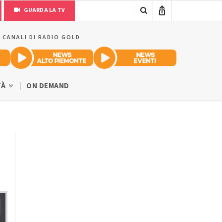
GUARDA LA TV
I CANALI DI RADIO GOLD
TÀ
ON DEMAND