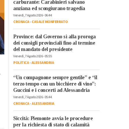
carburante: Carabinieri salvano
anziana ed scongiurano tragedia
Venerdì, 7 Agosto 2026 - 06:44
CRONACA
-
CASALE MONFERRATO
Province: dal Governo sì alla proroga
dei consigli provinciali fino al termine
del mandato del presidente
Venerdì, 7 Agosto 2026 - 05:55
Lunedì, 23 Ottobre 2023 - 05:20
Domenica, 22 Ottobre 2023 - 11:
POLITICA
-
ALESSANDRIA
Cronaca
Cronaca
.
L’antimateria: cos’è e
Il cibo unisce: risott
“Un compagnone sempre gentile” e “il
quanto la conosciamo
cuscus per assaggi
terzo tempo con un bicchiere di vino”:
il bello della
Guccini e i concerti ad Alessandria
condivisione
Venerdì, 7 Agosto 2026 - 05:44
CRONACA
-
ALESSANDRIA
Siccità: Piemonte avvia le procedure
per la richiesta di stato di calamità