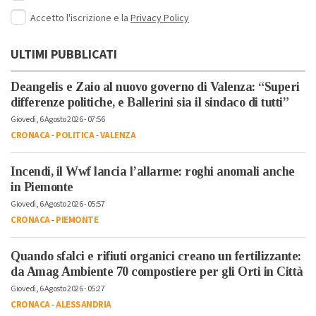
Accetto l'iscrizione e la
Privacy Policy
ULTIMI PUBBLICATI
Deangelis e Zaio al nuovo governo di Valenza: “Superi
differenze politiche, e Ballerini sia il sindaco di tutti”
Giovedì, 6 Agosto 2026 - 07:56
CRONACA
-
POLITICA
-
VALENZA
Incendi, il Wwf lancia l’allarme: roghi anomali anche
in Piemonte
Giovedì, 6 Agosto 2026 - 05:57
CRONACA
-
PIEMONTE
Quando sfalci e rifiuti organici creano un fertilizzante:
da Amag Ambiente 70 compostiere per gli Orti in Città
Giovedì, 6 Agosto 2026 - 05:27
CRONACA
-
ALESSANDRIA