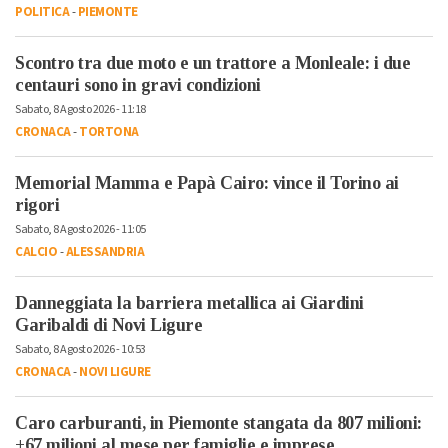
POLITICA
-
PIEMONTE
Scontro tra due moto e un trattore a Monleale: i due
centauri sono in gravi condizioni
Sabato, 8 Agosto 2026 - 11:18
CRONACA
-
TORTONA
Memorial Mamma e Papà Cairo: vince il Torino ai
rigori
Sabato, 8 Agosto 2026 - 11:05
CALCIO
-
ALESSANDRIA
Danneggiata la barriera metallica ai Giardini
Garibaldi di Novi Ligure
Sabato, 8 Agosto 2026 - 10:53
CRONACA
-
NOVI LIGURE
Caro carburanti, in Piemonte stangata da 807 milioni:
+67 milioni al mese per famiglie e imprese