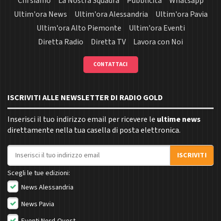
Chi siamo
La Nostra Squadra
Pubblicità
Whatsapp
Ultim'ora News
Ultim'ora Alessandria
Ultim'ora Pavia
Ultim'ora Alto Piemonte
Ultim'ora Eventi
Diretta Radio
Diretta TV
Lavora con Noi
CONTATTACI
ISCRIVITI ALLE NEWSLETTER DI RADIO GOLD
Inserisci il tuo indirizzo email per ricevere le
ultime news
direttamente nella tua casella di posta elettronica.
Indirizzo email
ISCRIVITI
Scegli le tue edizioni:
News Alessandria
News Pavia
Eventi Nord-Ovest